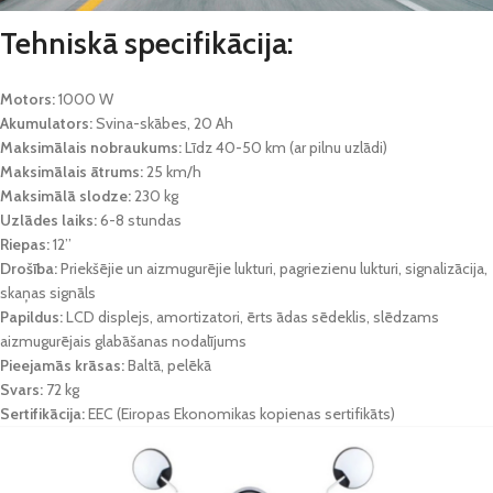
Tehniskā specifikācija:
Motors:
1000 W
Akumulators:
Svina-skābes, 20 Ah
Maksimālais nobraukums:
Līdz 40-50 km (ar pilnu uzlādi)
Maksimālais ātrums:
25 km/h
Maksimālā slodze:
230 kg
Uzlādes laiks:
6-8 stundas
Riepas:
12’’
Drošība:
Priekšējie un aizmugurējie lukturi, pagriezienu lukturi, signalizācija,
skaņas signāls
Papildus:
LCD displejs, amortizatori, ērts ādas sēdeklis, slēdzams
aizmugurējais glabāšanas nodalījums
Pieejamās krāsas:
Baltā, pelēkā
Svars:
72 kg
Sertifikācija:
EEC (Eiropas Ekonomikas kopienas sertifikāts)