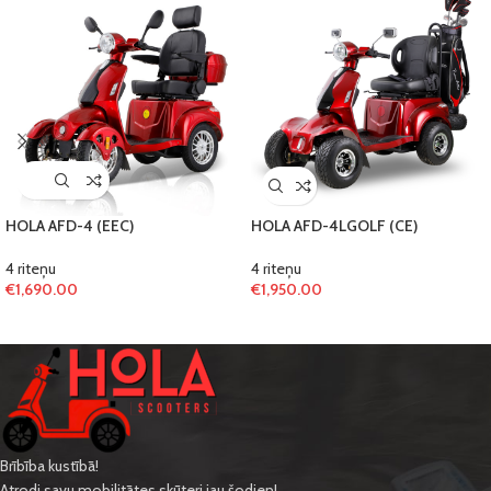
HOLA AFD-4 (EEC)
HOLA AFD-4LGOLF (CE)
4 riteņu
4 riteņu
€
1,690.00
€
1,950.00
Brībība kustībā!
Atrodi savu mobilitātes skūteri jau šodien!